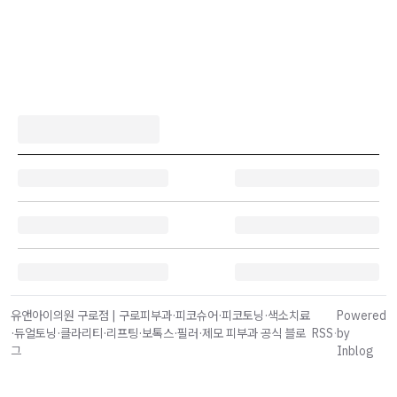
유앤아이의원 구로점 | 구로피부과·피코슈어·피코토닝·색소치료
Powered
·듀얼토닝·클라리티·리프팅·보톡스·필러·제모 피부과 공식 블로
RSS
·
by
그
Inblog