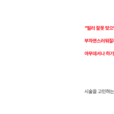
"필러 잘못 맞
부자연스러워질
아무데서나 하기
시술을 고민하는