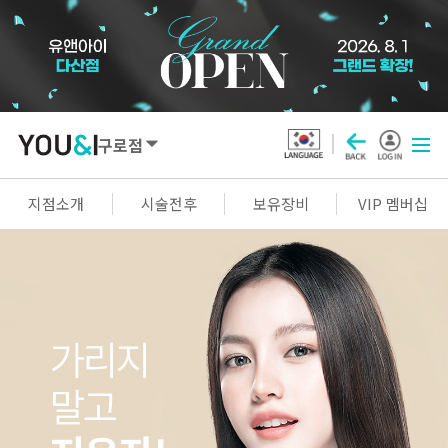
구로점
SEOUL
지점소개
시술전후
보유장비
VIP 멤버십
강남점
선릉점
잠실점
왕십리점
명동점
홍대신촌점
영등포점
마곡점
건대점
구로점
여의도점
천호점
목동점
창동점
GYEONGGI / INCHEON