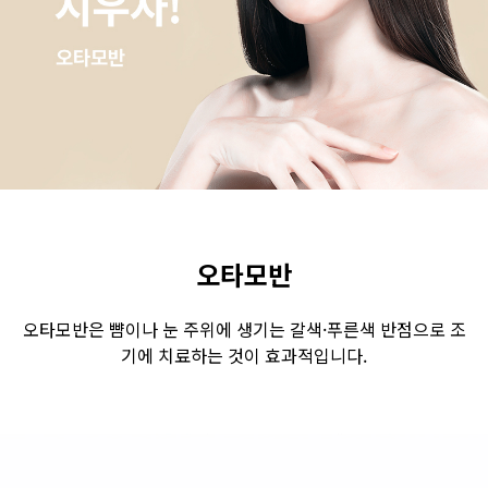
수원점
판교점
광교점
광명점
산본점
부천점
일산점
다산점
김포점
인천검단점
동탄점
평택점
안양점
부평점
안산점
의정부점
시흥배곧점
분당미금점
과천점
하남미사점
화성봉담점
경기광주점
오타모반
CHUNGCHEONG-DO
오타모반은 뺨이나 눈 주위에 생기는 갈색·푸른색 반점으로 조
기에 치료하는 것이 효과적입니다.
천안점
대전점
JEOLLA-DO
광주점
목포점