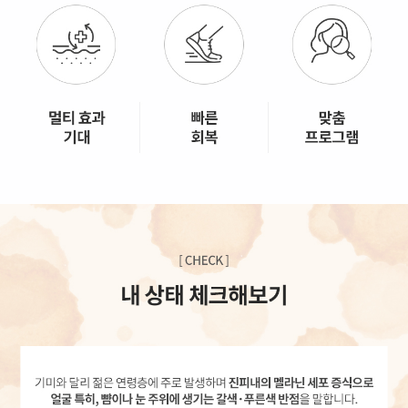
GYEONGSANG-DO
대구점
부산점
창원점