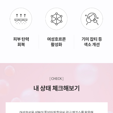
GYEONGSANG-DO
대구점
부산점
창원점