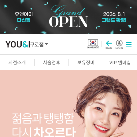
구로점
SEOUL
지점소개
시술전후
보유장비
VIP 멤버십
강남점
선릉점
잠실점
왕십리점
명동점
홍대신촌점
영등포점
마곡점
건대점
구로점
여의도점
천호점
목동점
창동점
GYEONGGI / INCHEON