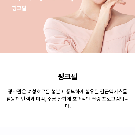
수원점
판교점
광교점
광명점
산본점
부천점
일산점
다산점
김포점
인천검단점
동탄점
평택점
안양점
부평점
안산점
의정부점
시흥배곧점
분당미금점
과천점
하남미사점
화성봉담점
경기광주점
핑크필
CHUNGCHEONG-DO
핑크필은 여성호르몬 성분이 풍부하게 함유된 갈근엑기스를
활용해 탄력과 미백, 주름 완화에 효과적인 필링 프로그램입니
천안점
대전점
다.
JEOLLA-DO
광주점
목포점