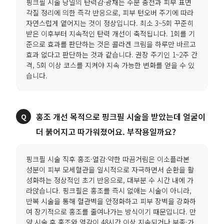
핑크필 시술 당일의 탄력감·광채는 수분 충전과 피부 표면
각질 정리에 의한 즉각 반응으로, 피부 턴오버 주기에 따라
자연스럽게 옅어지는 것이 정상입니다. 최소 3~5회 꾸준히
받은 이후부터 지속적인 탄력 개선이 축적됩니다. 1회를 기
준으로 효과를 판단하는 것은 콜라겐 크림을 하루만 바르고
효과 없다고 판단하는 것과 같습니다. 권장 주기인 1~2주 간
격, 5회 이상 코스를 지켜야 지속 가능한 변화를 얻을 수 있
습니다.
홍조 개선 목적으로 핑크필 시술을 받았는데 얼굴이
더 붉어지고 따가워졌어요. 부작용일까요?
핑크필 시술 직후 홍조·열감·약한 따끔거림은 이소플라본
성분이 피부 모세혈관을 일시적으로 자극하면서 순환을 활
성화하는 정상적인 초기 반응으로, 대부분 수 시간 내에 가
라앉습니다. 핑크필은 홍조를 즉시 없애는 시술이 아니라,
반복 시술을 통해 혈관벽을 안정화하고 피부 장벽을 강화하
여 장기적으로 홍조를 줄여나가는 방식이기 때문입니다. 만
약 시술 후 홍조와 열감이 48시간 이상 지속되거나 부종·가