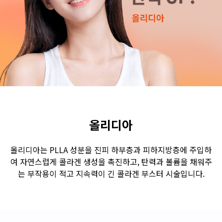
수원점
판교점
광교점
광명점
산본점
부천점
일산점
다산점
김포점
인천검단점
동탄점
평택점
안양점
부평점
안산점
의정부점
시흥배곧점
분당미금점
과천점
하남미사점
화성봉담점
경기광주점
올리디아
CHUNGCHEONG-DO
올리디아는 PLLA 성분을 진피 하부층과 피하지방층에 주입하
여 자연스럽게 콜라겐 생성을 촉진하고, 탄력과 볼륨을 채워주
천안점
대전점
는 부작용이 적고 지속력이 긴 콜라겐 부스터 시술입니다.
JEOLLA-DO
광주점
목포점