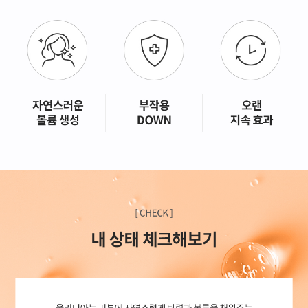
GYEONGSANG-DO
대구점
부산점
창원점