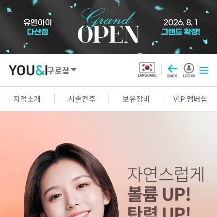
구로점
SEOUL
지점소개
시술전후
보유장비
VIP 멤버십
강남점
선릉점
잠실점
왕십리점
명동점
홍대신촌점
영등포점
마곡점
건대점
구로점
여의도점
천호점
목동점
창동점
GYEONGGI / INCHEON