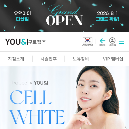
구로점
SEOUL
지점소개
시술전후
보유장비
VIP 멤버십
강남점
선릉점
잠실점
왕십리점
명동점
홍대신촌점
영등포점
마곡점
건대점
구로점
여의도점
천호점
목동점
창동점
GYEONGGI / INCHEON