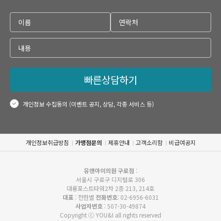
빠른상담하기
개인정보 수집동의 (이벤트 공지, 상담, 각종 서비스 등)
개인정보취급방침
가맹점문의
제휴안내
고객소리함
비급여공지
유앤아이의원 구로점
:
서울시 구로구 디지털로 306
대륭포스트타워2차 2층 213, 214호
대표
: 전한별
전화번호
: 02-6956-6031
사업자번호
: 507-30-49874
Copyright ⓒ YOU&I all rights reserved