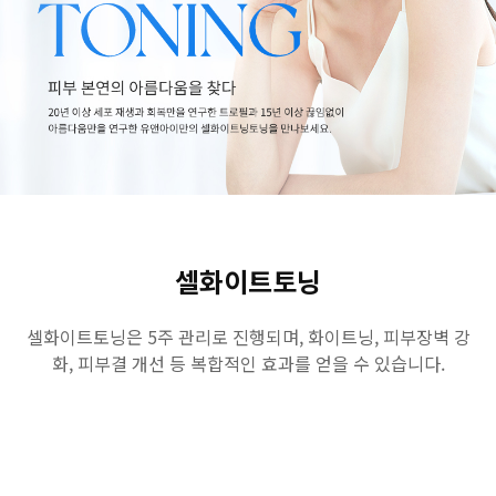
수원점
판교점
광교점
광명점
산본점
부천점
일산점
다산점
김포점
인천검단점
동탄점
평택점
안양점
부평점
안산점
의정부점
시흥배곧점
분당미금점
과천점
하남미사점
화성봉담점
경기광주점
셀화이트토닝
CHUNGCHEONG-DO
셀화이트토닝은 5주 관리로 진행되며, 화이트닝, 피부장벽 강
화, 피부결 개선 등 복합적인 효과를 얻을 수 있습니다.
천안점
대전점
JEOLLA-DO
광주점
목포점