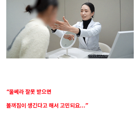
“울쎄라 잘못 받으면
볼꺼짐이 생긴다고 해서 고민되요...”