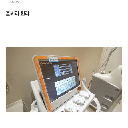
구로동
울쎄라 원리