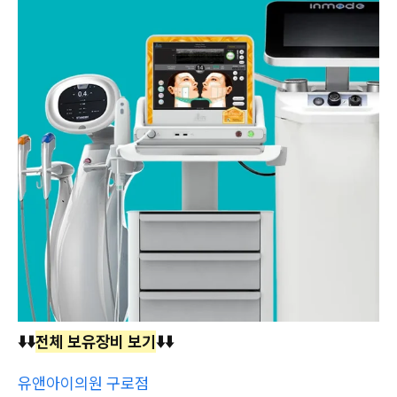
⬇️⬇️
전체 보유장비 보기
⬇️⬇️
유앤아이의원 구로점