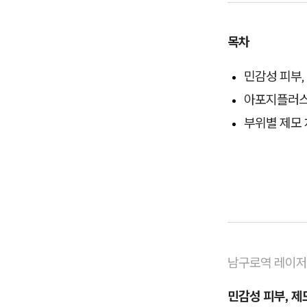
목차
민감성 피부,
아포지플러
부위별 제모
남구로역 레이
민감성 피부, 제