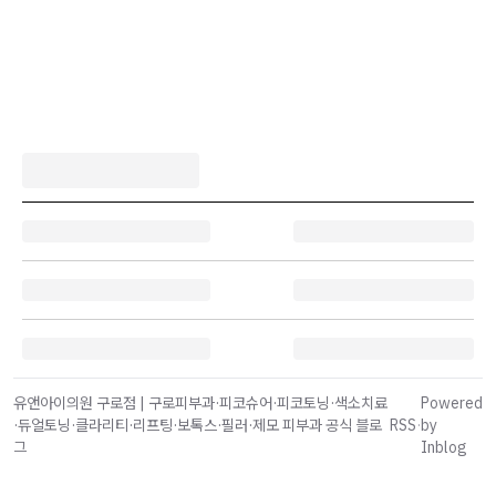
유앤아이의원 구로점 | 구로피부과·피코슈어·피코토닝·색소치료
Powered
·듀얼토닝·클라리티·리프팅·보톡스·필러·제모 피부과 공식 블로
RSS
·
by
그
Inblog