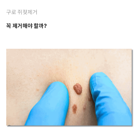
구로 쥐젖제거
꼭 제거해야 할까?