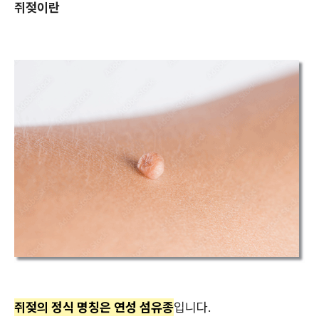
쥐젖이란
쥐젖의 정식 명칭은 연성 섬유종
입니다.