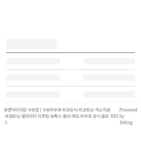
유앤아이의원 구로점 | 구로피부과·피코슈어·피코토닝·색소치료
Powered
·듀얼토닝·클라리티·리프팅·보톡스·필러·제모 피부과 공식 블로
RSS
·
by
그
Inblog